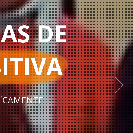
AS DE
ITIVA
FíCAMENTE
R